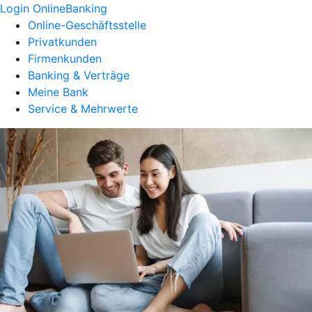
Login OnlineBanking
Online-Geschäftsstelle
Privatkunden
Firmenkunden
Banking & Verträge
Meine Bank
Service & Mehrwerte