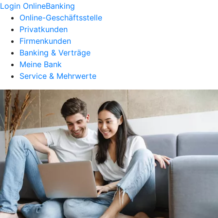
Login OnlineBanking
Online-Geschäftsstelle
Privatkunden
Firmenkunden
Banking & Verträge
Meine Bank
Service & Mehrwerte