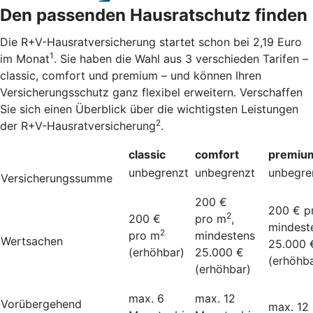
Den passenden Hausratschutz finden
Die R+V-Hausratversicherung startet schon bei 2,19 Euro
1
im Monat
. Sie haben die Wahl aus 3 verschieden Tarifen –
classic, comfort und premium – und können Ihren
Versicherungsschutz ganz flexibel erweitern. Verschaffen
Sie sich einen Überblick über die wichtigsten Leistungen
2
der R+V-Hausratversicherung
.
classic
comfort
premiu
unbegrenzt
unbegrenzt
unbegre
Versicherungssumme
200 €
200 € p
2
200 €
pro m
,
mindest
2
pro m
mindestens
Wertsachen
25.000 
(erhöhbar)
25.000 €
(erhöhba
(erhöhbar)
max. 6
max. 12
Vorübergehend
max. 12