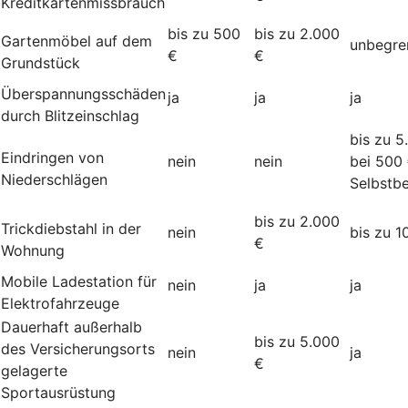
Kreditkartenmissbrauch
bis zu 500
bis zu 2.000
Gartenmöbel auf dem
unbegre
€
€
Grundstück
Überspannungsschäden
ja
ja
ja
durch Blitzeinschlag
bis zu 5
Eindringen von
nein
nein
bei 500
Niederschlägen
Selbstbe
bis zu 2.000
Trickdiebstahl in der
nein
bis zu 1
€
Wohnung
Mobile Ladestation für
nein
ja
ja
Elektrofahrzeuge
Dauerhaft außerhalb
bis zu 5.000
des Versicherungsorts
nein
ja
€
gelagerte
Sportausrüstung