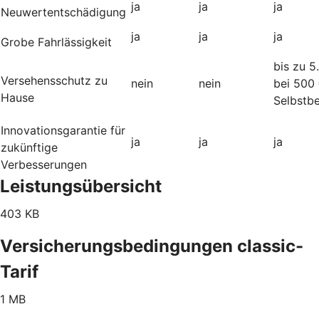
ja
ja
ja
Neuwertentschädigung
ja
ja
ja
Grobe Fahrlässigkeit
bis zu 5
Versehensschutz zu
nein
nein
bei 500
Hause
Selbstbe
Innovationsgarantie für
ja
ja
ja
zukünftige
Verbesserungen
Leistungsübersicht
403 KB
Versicherungsbedingungen classic-
Tarif
1 MB