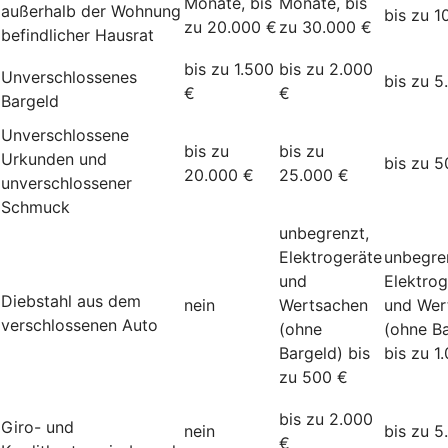
Monate, bis
Monate, bis
außerhalb der Wohnung
bis zu 1
zu 20.000 €
zu 30.000 €
befindlicher Hausrat
bis zu 1.500
bis zu 2.000
Unverschlossenes
bis zu 5
€
€
Bargeld
Unverschlossene
bis zu
bis zu
Urkunden und
bis zu 5
20.000 €
25.000 €
unverschlossener
Schmuck
unbegrenzt,
Elektrogeräte
unbegre
und
Elektrog
Diebstahl aus dem
nein
Wertsachen
und Wer
verschlossenen Auto
(ohne
(ohne Ba
Bargeld) bis
bis zu 1
zu 500 €
bis zu 2.000
Giro- und
nein
bis zu 5
€