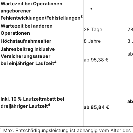
Wartezeit bei Operationen
angeborener
3
Fehlentwicklungen/Fehlstellungen
Wartezeit bei anderen
28 Tage
28
Operationen
Höchstaufnahmealter
8 Jahre
8 
Jahresbeitrag inklusive
ab
Versicherungssteuer
ab 95,38 €
4
bei einjähriger Laufzeit
Inkl. 10 % Laufzeitrabatt bei
ab
4
dreijähriger Laufzeit
ab 85,84 €
1
Max. Entschädigungsleistung ist abhängig vom Alter des