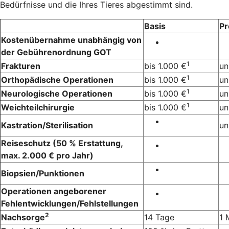
Bedürfnisse und die Ihres Tieres abgestimmt sind.
Basis
P
Kostenübernahme unabhängig von
der Gebührenordnung GOT
1
Frakturen
bis 1.000 €
un
1
Orthopädische Operationen
bis 1.000 €
un
1
Neurologische Operationen
bis 1.000 €
un
1
Weichteilchirurgie
bis 1.000 €
un
Kastration/Sterilisation
un
Reiseschutz (50 % Erstattung,
max. 2.000 € pro Jahr)
Biopsien/Punktionen
Operationen angeborener
Fehlentwicklungen/Fehlstellungen
2
Nachsorge
14 Tage
1 