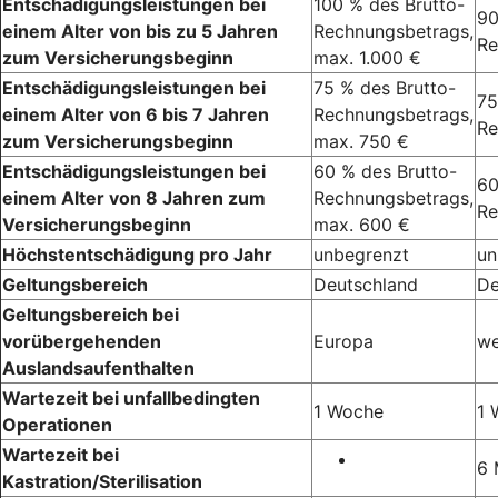
Entschädigungsleistungen bei
100 % des Brutto-
90
einem Alter von bis zu 5 Jahren
Rechnungsbetrags,
Re
zum Versicherungsbeginn
max. 1.000 €
Entschädigungsleistungen bei
75 % des Brutto-
75
einem Alter von 6 bis 7 Jahren
Rechnungsbetrags,
Re
zum Versicherungsbeginn
max. 750 €
Entschädigungsleistungen bei
60 % des Brutto-
60
einem Alter von 8 Jahren zum
Rechnungsbetrags,
Re
Versicherungsbeginn
max. 600 €
Höchstentschädigung pro Jahr
unbegrenzt
un
Geltungsbereich
Deutschland
De
Geltungsbereich bei
vorübergehenden
Europa
we
Auslandsaufenthalten
Wartezeit bei unfallbedingten
1 Woche
1 
Operationen
Wartezeit bei
6 
Kastration/Sterilisation