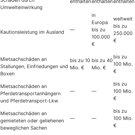
enthalten
enthalten
enthalten
Umwelteinwirkung
in
weltweit
Europa
bis zu
—
bis zu
Kautionsleistung im Ausland
250.000
100.000
€
€
bis zu
Mietsachschäden an
bis zu 10
bis zu 40
100 Mio.
Stallungen, Einfriedungen und
Mio. €
Mio. €
€
Boxen
bis zu
Mietsachschäden an
—
—
100 Mio.
Pferdetransportanhängern
€
und Pferdetransport-Lkw
bis zu
Mietsachschäden an
—
—
100 Mio.
gemieteten oder geliehenen
€
beweglichen Sachen