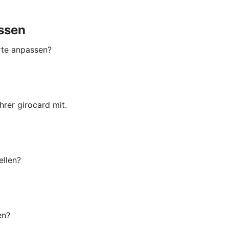
ssen
rte anpassen?
rer girocard mit.
ellen?
en?